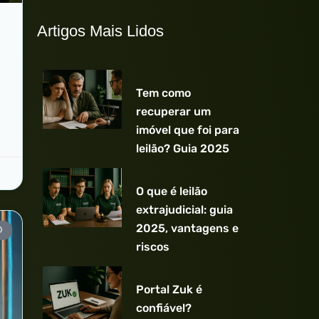
Artigos Mais Lidos
Tem como
recuperar um
imóvel que foi para
leilão? Guia 2025
O que é leilão
extrajudicial: guia
2025, vantagens e
O
riscos
Portal Zuk é
confiável?