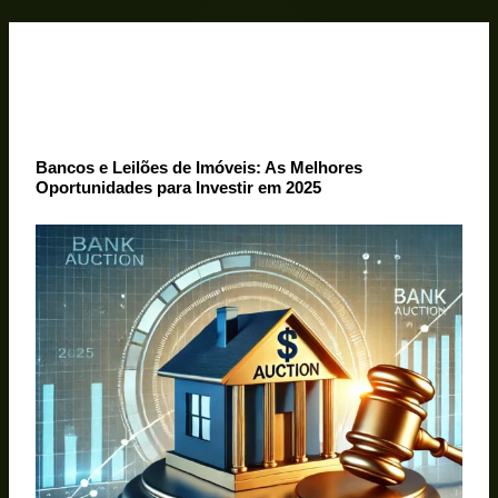
Ir
para
o
conteúdo
Bancos e Leilões de Imóveis: As Melhores
Oportunidades para Investir em 2025
Arremate Perfeito
18/02/2025
Sem Comentários