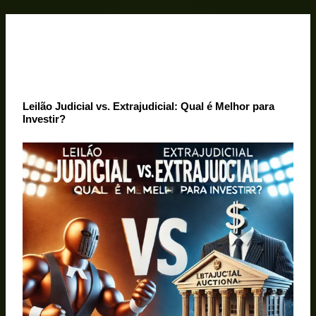
Ir
para
o
conteúdo
Leilão Judicial vs. Extrajudicial: Qual é Melhor para
Investir?
Arremate Perfeito
06/02/2025
Sem Comentários